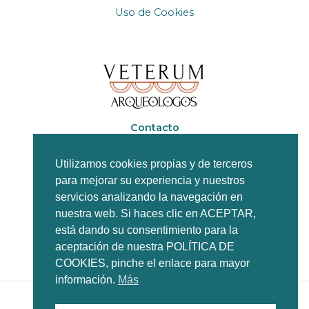
Uso de Cookies
Contacto
+34 611 58 16 55
Utilizamos cookies propias y de terceros
para mejorar su experiencia y nuestros
info@veterumarqueologos.com
servicios analizando la navegación en
nuestra web. Si haces clic en ACEPTAR,
está dando su consentimiento para la
aceptación de nuestra POLÍTICA DE
COOKIES, pinche el enlace para mayor
información.
Más
Copyright © 2026 Veterum Arqueólogos | Veterum